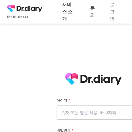
서비
로
문
스 소
그
의
개
인
아이디
*
비밀번호
*